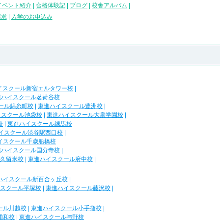
イベント紹介
|
合格体験記
|
ブログ
|
校舎アルバム
|
請求
|
入学のお申込み
イスクール新宿エルタワー校
|
進ハイスクール茗荷谷校
ール錦糸町校
|
東進ハイスクール豊洲校
|
イスクール池袋校
|
東進ハイスクール大泉学園校
|
校
|
東進ハイスクール練馬校
イスクール渋谷駅西口校
|
イスクール千歳船橋校
進ハイスクール国分寺校
|
久留米校
|
東進ハイスクール府中校
|
ハイスクール新百合ヶ丘校
|
スクール平塚校
|
東進ハイスクール藤沢校
|
ール川越校
|
東進ハイスクール小手指校
|
浦和校
|
東進ハイスクール与野校