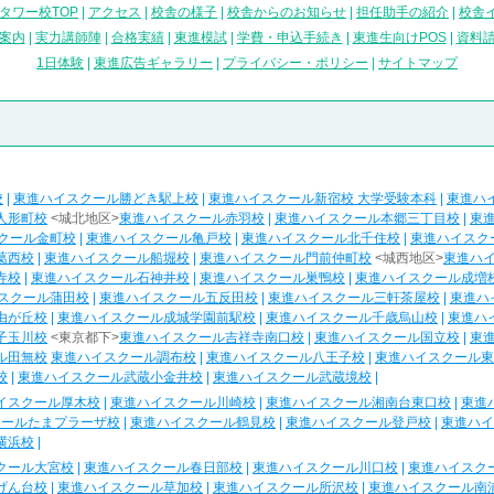
タワー校TOP
|
アクセス
|
校舎の様子
|
校舎からのお知らせ
|
担任助手の紹介
|
校舎
案内
|
実力講師陣
|
合格実績
|
東進模試
|
学費・申込手続き
|
東進生向けPOS
|
資料
1日体験
|
東進広告ギャラリー
|
プライバシー・ポリシー
|
サイトマップ
校
|
東進ハイスクール勝どき駅上校
|
東進ハイスクール新宿校 大学受験本科
|
東進ハ
人形町校
<城北地区>
東進ハイスクール赤羽校
|
東進ハイスクール本郷三丁目校
|
東
クール金町校
|
東進ハイスクール亀戸校
|
東進ハイスクール北千住校
|
東進ハイスク
葛西校
|
東進ハイスクール船堀校
|
東進ハイスクール門前仲町校
<城西地区>
東進ハ
寺校
|
東進ハイスクール石神井校
|
東進ハイスクール巣鴨校
|
東進ハイスクール成増
スクール蒲田校
|
東進ハイスクール五反田校
|
東進ハイスクール三軒茶屋校
|
東進ハ
由が丘校
|
東進ハイスクール成城学園前駅校
|
東進ハイスクール千歳烏山校
|
東進ハ
子玉川校
<東京都下>
東進ハイスクール吉祥寺南口校
|
東進ハイスクール国立校
|
東
ル田無校
東進ハイスクール調布校
|
東進ハイスクール八王子校
|
東進ハイスクール東
校
|
東進ハイスクール武蔵小金井校
|
東進ハイスクール武蔵境校
|
イスクール厚木校
|
東進ハイスクール川崎校
|
東進ハイスクール湘南台東口校
|
東進
クールたまプラーザ校
|
東進ハイスクール鶴見校
|
東進ハイスクール登戸校
|
東進ハイ
横浜校
|
クール大宮校
|
東進ハイスクール春日部校
|
東進ハイスクール川口校
|
東進ハイスク
げん台校
|
東進ハイスクール草加校
|
東進ハイスクール所沢校
|
東進ハイスクール南