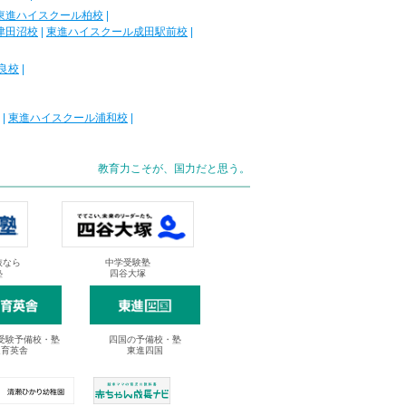
東進ハイスクール柏校
|
津田沼校
|
東進ハイスクール成田駅前校
|
良校
|
|
東進ハイスクール浦和校
|
教育力こそが、国力だと思う。
抜なら
中学受験塾
塾
四谷大塚
受験予備校・塾
四国の予備校・塾
進育英舎
東進四国