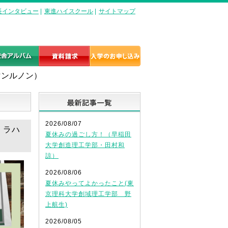
長インタビュー
|
東進ハイスクール
|
サイトマップ
マンルノン）
最新記事一覧
2026/08/07
・ラハ
夏休みの過ごし方！（早稲田
大学創造理工学部・田村和
諒）
2026/08/06
夏休みやってよかったこと(東
京理科大学創域理工学部 野
上航生)
2026/08/05