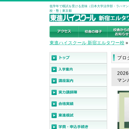
低学年で模試を受ける意味（日本大学法学部・ラハマンル
校・塾｜東京都
東進ハイスクール 新宿エルタワー校
»
ブロ
20
マン