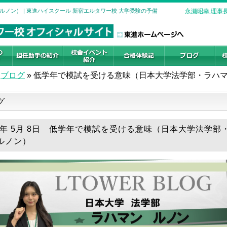
ノン） | 東進ハイスクール 新宿エルタワー校 大学受験の予備
永瀬昭幸 理事
ブログ
»
低学年で模試を受ける意味（日本大学法学部・ラハ
グ
26年 5月 8日 低学年で模試を受ける意味（日本大学法学部
ルノン）