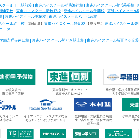
スクール市川駅前校
|
東進ハイスクール稲毛海岸校
|
東進ハイスクール海浜幕張校
|
新浦安校
|
東進ハイスクール新松戸校
|
東進ハイスクール千葉校
|
東進ハイスクール
校
|
東進ハイスクール南柏校
|
東進ハイスクール八千代台校
スクール取手校
【静岡県】
東進ハイスクール静岡校
【奈良県】
東進ハイスクール奈
コース
学部吉祥寺南口校
|
東進ハイスクール勝どき駅上校
|
東進ハイスクール新百合ヶ丘校
大学入試の
完全個別カリキュラムで
総合型・学校推薦型選
東進衛星予備校
成績を大巾に伸ばす
大学受験の早稲田
たスイミング
イトマンスポーツスクエアなら
阪神地区・大阪北摂に展開
小中高生の
水泳教室
あなたにぴったりが見つかる
小中高生の塾・現役予備校
東
個別指導