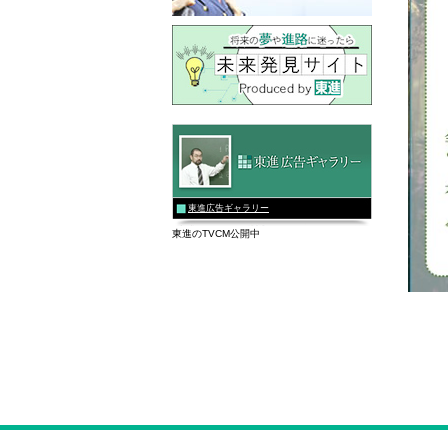
東進広告ギャラリー
東進のTVCM公開中