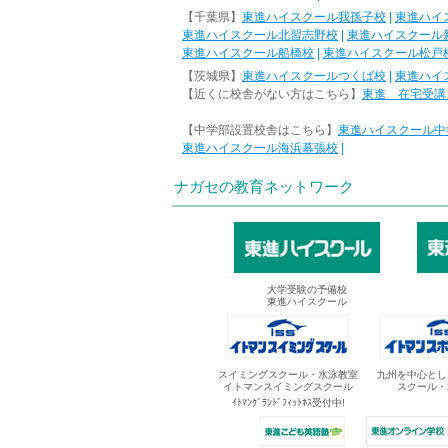
【千葉県】
東進ハイスクール我孫子校
|
東進ハイ
東進ハイスクール北習志野校
|
東進ハイスクール
東進ハイスクール船橋校
|
東進ハイスクール松戸
【茨城県】
東進ハイスクールつくば校
|
東進ハイ
【近くに校舎がない方はこちら】
東進 在宅受講
【中学部設置校舎はこちら】
東進ハイスクール中
東進ハイスクール海浜幕張校
|
ナガセの教育ネットワーク
大学受験の予備校
東進ハイスクール
スイミングスクール・水泳教室
九州を中心とし
イトマンスイミングスクール
スクール・
ｲﾄﾏﾝｸﾞﾗﾝﾄﾞﾌｨｯﾄﾈｽ受付中!