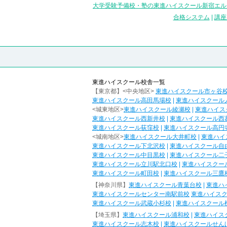
大学受験予備校・塾の東進ハイスクール新宿エル
合格システム
|
講座
東進ハイスクール校舎一覧
【東京都】<中央地区>
東進ハイスクール市ヶ谷
東進ハイスクール高田馬場校
|
東進ハイスクール
<城東地区>
東進ハイスクール綾瀬校
|
東進ハイス
東進ハイスクール西新井校
|
東進ハイスクール西
東進ハイスクール荻窪校
|
東進ハイスクール高円
<城南地区>
東進ハイスクール大井町校
|
東進ハイ
東進ハイスクール下北沢校
|
東進ハイスクール自
東進ハイスクール中目黒校
|
東進ハイスクール二
東進ハイスクール立川駅北口校
|
東進ハイスクー
東進ハイスクール町田校
|
東進ハイスクール三鷹
【神奈川県】
東進ハイスクール青葉台校
|
東進ハ
東進ハイスクールセンター南駅前校
東進ハイス
東進ハイスクール武蔵小杉校
|
東進ハイスクール
【埼玉県】
東進ハイスクール浦和校
|
東進ハイス
東進ハイスクール志木校
|
東進ハイスクールせん