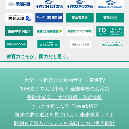
教育力こそが、国力だと思う。
大学・学部選びの動画サイト 東進TV
90日先まで大胆予報！ 全国学校のお天気
受験生必見！ 大学情報・入試情報
きっと元気になる Proverb格言
将来の夢や進路を見つけよう 未来発見サイト
時刻も天気もイベントも掲載! ナガセ世界時計