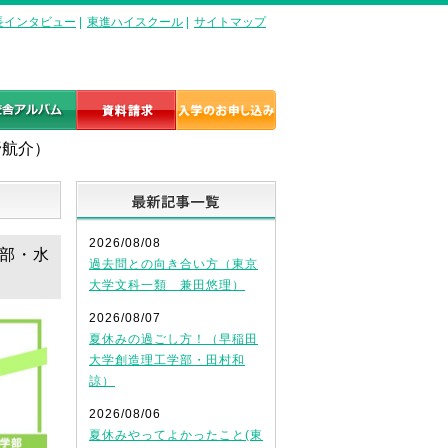
長インタビュー
|
東進ハイスクール
|
サイトマップ
野航介）
最新記事一覧
2026/08/08
学部・水
過去問との向き合い方（東京
大学文科一類 兼田悠理）
2026/08/07
夏休みの過ごし方！（早稲田
大学創造理工学部・田村和
諒）
2026/08/06
夏休みやってよかったこと(東