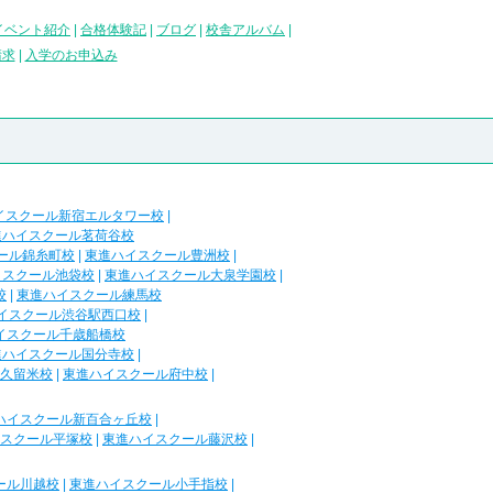
イベント紹介
|
合格体験記
|
ブログ
|
校舎アルバム
|
請求
|
入学のお申込み
イスクール新宿エルタワー校
|
進ハイスクール茗荷谷校
ール錦糸町校
|
東進ハイスクール豊洲校
|
イスクール池袋校
|
東進ハイスクール大泉学園校
|
校
|
東進ハイスクール練馬校
イスクール渋谷駅西口校
|
イスクール千歳船橋校
進ハイスクール国分寺校
|
久留米校
|
東進ハイスクール府中校
|
ハイスクール新百合ヶ丘校
|
スクール平塚校
|
東進ハイスクール藤沢校
|
ール川越校
|
東進ハイスクール小手指校
|