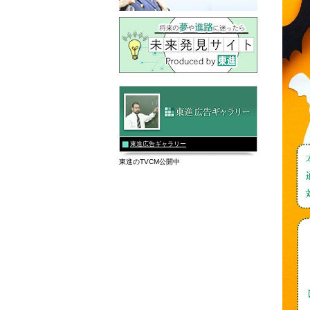
東進広告ギャラリー
東進のTVCM公開中