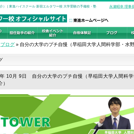
） | 東進ハイスクール 新宿エルタワー校 大学受験の予備校・塾
永瀬昭幸 理事
ブログ
»
自分の大学のプチ自慢（早稲田大学人間科学部・水
グ
25年 10月 9日 自分の大学のプチ自慢（早稲田大学人間科
介）