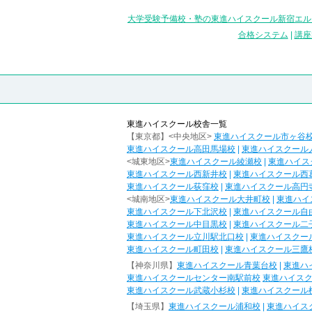
大学受験予備校・塾の東進ハイスクール新宿エル
合格システム
|
講座
東進ハイスクール校舎一覧
【東京都】<中央地区>
東進ハイスクール市ヶ谷
東進ハイスクール高田馬場校
|
東進ハイスクール
<城東地区>
東進ハイスクール綾瀬校
|
東進ハイス
東進ハイスクール西新井校
|
東進ハイスクール西
東進ハイスクール荻窪校
|
東進ハイスクール高円
<城南地区>
東進ハイスクール大井町校
|
東進ハイ
東進ハイスクール下北沢校
|
東進ハイスクール自
東進ハイスクール中目黒校
|
東進ハイスクール二
東進ハイスクール立川駅北口校
|
東進ハイスクー
東進ハイスクール町田校
|
東進ハイスクール三鷹
【神奈川県】
東進ハイスクール青葉台校
|
東進ハ
東進ハイスクールセンター南駅前校
東進ハイス
東進ハイスクール武蔵小杉校
|
東進ハイスクール
【埼玉県】
東進ハイスクール浦和校
|
東進ハイス