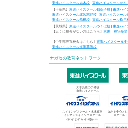
東進ハイスクール志木校
|
東進ハイスクールせん
【千葉県】
東進ハイスクール我孫子校
|
東進ハイ
東進ハイスクール北習志野校
|
東進ハイスクール
東進ハイスクール船橋校
|
東進ハイスクール松戸
【茨城県】
東進ハイスクールつくば校
|
東進ハイ
【近くに校舎がない方はこちら】
東進 在宅受講
【中学部設置校舎はこちら】
東進ハイスクール中
東進ハイスクール海浜幕張校
|
ナガセの教育ネットワーク
大学受験の予備校
東進ハイスクール
スイミングスクール・水泳教室
九州を中心とし
イトマンスイミングスクール
スクール・
ｲﾄﾏﾝｸﾞﾗﾝﾄﾞﾌｨｯﾄﾈｽ受付中!