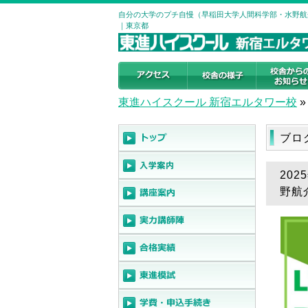
自分の大学のプチ自慢（早稲田大学人間科学部・水野航介
｜東京都
東進ハイスクール 新宿エルタワー校
»
ブロ
20
野航