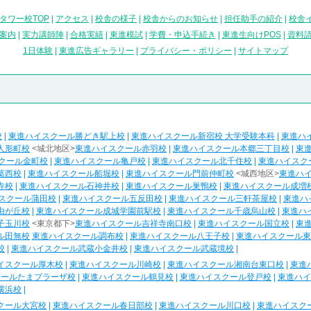
タワー校TOP
|
アクセス
|
校舎の様子
|
校舎からのお知らせ
|
担任助手の紹介
|
校舎
案内
|
実力講師陣
|
合格実績
|
東進模試
|
学費・申込手続き
|
東進生向けPOS
|
資料
1日体験
|
東進広告ギャラリー
|
プライバシー・ポリシー
|
サイトマップ
校
|
東進ハイスクール勝どき駅上校
|
東進ハイスクール新宿校 大学受験本科
|
東進ハ
人形町校
<城北地区>
東進ハイスクール赤羽校
|
東進ハイスクール本郷三丁目校
|
東
クール金町校
|
東進ハイスクール亀戸校
|
東進ハイスクール北千住校
|
東進ハイスク
葛西校
|
東進ハイスクール船堀校
|
東進ハイスクール門前仲町校
<城西地区>
東進ハ
寺校
|
東進ハイスクール石神井校
|
東進ハイスクール巣鴨校
|
東進ハイスクール成増
スクール蒲田校
|
東進ハイスクール五反田校
|
東進ハイスクール三軒茶屋校
|
東進ハ
由が丘校
|
東進ハイスクール成城学園前駅校
|
東進ハイスクール千歳烏山校
|
東進ハ
子玉川校
<東京都下>
東進ハイスクール吉祥寺南口校
|
東進ハイスクール国立校
|
東
ル田無校
東進ハイスクール調布校
|
東進ハイスクール八王子校
|
東進ハイスクール東
校
|
東進ハイスクール武蔵小金井校
|
東進ハイスクール武蔵境校
|
イスクール厚木校
|
東進ハイスクール川崎校
|
東進ハイスクール湘南台東口校
|
東進
クールたまプラーザ校
|
東進ハイスクール鶴見校
|
東進ハイスクール登戸校
|
東進ハイ
横浜校
|
クール大宮校
|
東進ハイスクール春日部校
|
東進ハイスクール川口校
|
東進ハイスク