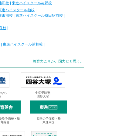
浦和校
|
東進ハイスクール与野校
東進ハイスクール柏校
|
津田沼校
|
東進ハイスクール成田駅前校
|
良校
|
|
東進ハイスクール浦和校
|
教育力こそが、国力だと思う。
抜なら
中学受験塾
塾
四谷大塚
受験予備校・塾
四国の予備校・塾
進育英舎
東進四国