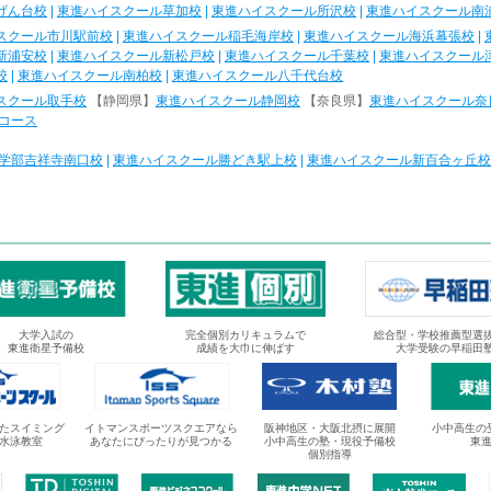
げん台校
|
東進ハイスクール草加校
|
東進ハイスクール所沢校
|
東進ハイスクール南
スクール市川駅前校
|
東進ハイスクール稲毛海岸校
|
東進ハイスクール海浜幕張校
|
新浦安校
|
東進ハイスクール新松戸校
|
東進ハイスクール千葉校
|
東進ハイスクール
校
|
東進ハイスクール南柏校
|
東進ハイスクール八千代台校
スクール取手校
【静岡県】
東進ハイスクール静岡校
【奈良県】
東進ハイスクール奈
コース
学部吉祥寺南口校
|
東進ハイスクール勝どき駅上校
|
東進ハイスクール新百合ヶ丘校
大学入試の
完全個別カリキュラムで
総合型・学校推薦型選
東進衛星予備校
成績を大巾に伸ばす
大学受験の早稲田
たスイミング
イトマンスポーツスクエアなら
阪神地区・大阪北摂に展開
小中高生の
水泳教室
あなたにぴったりが見つかる
小中高生の塾・現役予備校
東
個別指導