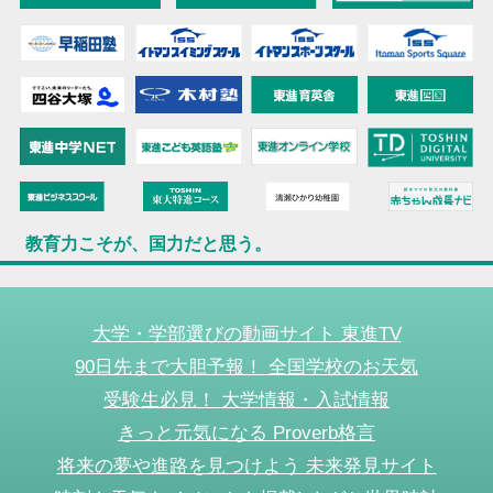
教育力こそが、国力だと思う。
大学・学部選びの動画サイト 東進TV
90日先まで大胆予報！ 全国学校のお天気
受験生必見！ 大学情報・入試情報
きっと元気になる Proverb格言
将来の夢や進路を見つけよう 未来発見サイト