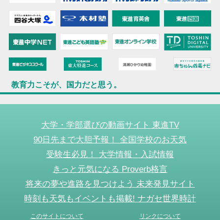
教育力こそが、国力だと思う。
大学・学部選びの動画サイト 東進TV
90日先まで大胆予報！ 全国学校のお天気
受験生必見！ 大学情報・入試情報
きっと元気になる Proverb格言
将来の夢や進路を見つけよう 未来発見サイト
時刻も天気もイベントも掲載! ナガセ世界時計
このサイトについて
リンクについて