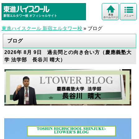
東進
新宿エルタワー校
オフィシャルサイト
メニュー
ホームページ
東進ハイスクール 新宿エルタワー校
»
ブログ
ブログ
2026年 8月 9日 過去問との向き合い方（慶應義塾大
学 法学部 長谷川 晴大）