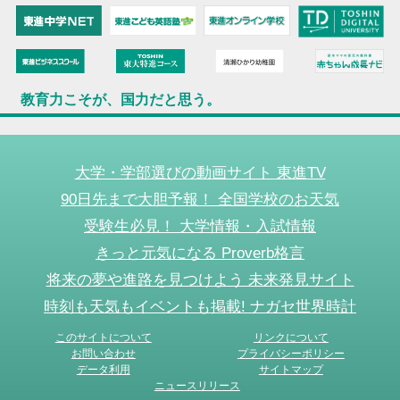
教育力こそが、国力だと思う。
大学・学部選びの動画サイト 東進TV
90日先まで大胆予報！ 全国学校のお天気
受験生必見！ 大学情報・入試情報
きっと元気になる Proverb格言
将来の夢や進路を見つけよう 未来発見サイト
時刻も天気もイベントも掲載! ナガセ世界時計
このサイトについて
リンクについて
お問い合わせ
プライバシーポリシー
データ利用
サイトマップ
ニュースリリース