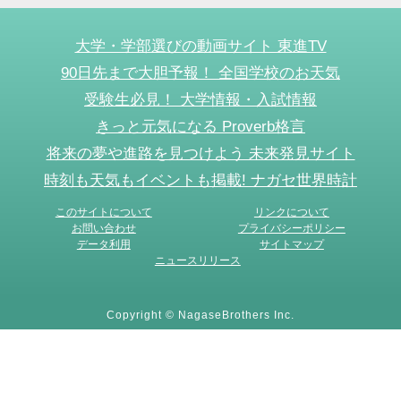
大学・学部選びの動画サイト 東進TV
90日先まで大胆予報！ 全国学校のお天気
受験生必見！ 大学情報・入試情報
きっと元気になる Proverb格言
将来の夢や進路を見つけよう 未来発見サイト
時刻も天気もイベントも掲載! ナガセ世界時計
このサイトについて
リンクについて
お問い合わせ
プライバシーポリシー
データ利用
サイトマップ
ニュースリリース
Copyright © NagaseBrothers Inc.