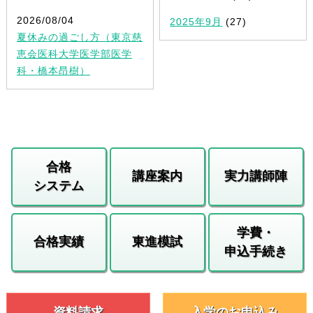
2026/08/04
2025年9月
(27)
夏休みの過ごし方（東京慈
恵会医科大学医学部医学
科・橋本昂樹）
合格
講座案内
実力講師陣
システム
学費・
合格実績
東進模試
申込手続き
資料請求
入学のお申込み