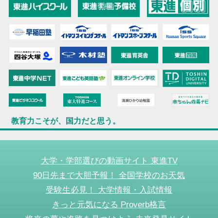
教育力こそが、国力だと思う。
大学・学部選びの動画サイト 東進TV
90日先まで大胆予報！ 全国学校のお天気
受験生必見！ 大学情報・入試情報
きっと元気になる Proverb格言