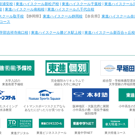
新浦安校
|
東進ハイスクール新松戸校
|
東進ハイスクール千葉校
|
東進ハイスクール
校
|
東進ハイスクール南柏校
|
東進ハイスクール八千代台校
スクール取手校
【静岡県】
東進ハイスクール静岡校
【奈良県】
東進ハイスクール奈
コース
学部吉祥寺南口校
|
東進ハイスクール勝どき駅上校
|
東進ハイスクール新百合ヶ丘校
大学入試の
完全個別カリキュラムで
総合型・学校推薦型選
東進衛星予備校
成績を大巾に伸ばす
大学受験の早稲田
たスイミング
イトマンスポーツスクエアなら
阪神地区・大阪北摂に展開
小中高生の
水泳教室
あなたにぴったりが見つかる
小中高生の塾・現役予備校
東
個別指導
校
東進ビジネススクール
東進中学NET
東大特進コース
東進デジタル