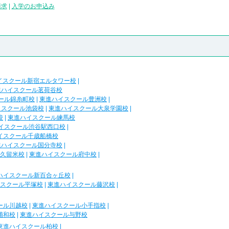
請求
|
入学のお申込み
イスクール新宿エルタワー校
|
進ハイスクール茗荷谷校
ール錦糸町校
|
東進ハイスクール豊洲校
|
イスクール池袋校
|
東進ハイスクール大泉学園校
|
校
|
東進ハイスクール練馬校
イスクール渋谷駅西口校
|
イスクール千歳船橋校
進ハイスクール国分寺校
|
久留米校
|
東進ハイスクール府中校
|
ハイスクール新百合ヶ丘校
|
スクール平塚校
|
東進ハイスクール藤沢校
|
ール川越校
|
東進ハイスクール小手指校
|
浦和校
|
東進ハイスクール与野校
東進ハイスクール柏校
|