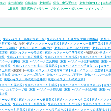
案内
|
実力講師陣
|
合格実績
|
東進模試
|
学費・申込手続き
|
東進生向けPOS
|
資料
1日体験
|
東進広告ギャラリー
|
プライバシー・ポリシー
|
サイトマップ
校
|
東進ハイスクール勝どき駅上校
|
東進ハイスクール新宿校 大学受験本科
|
東進ハ
人形町校
<城北地区>
東進ハイスクール赤羽校
|
東進ハイスクール本郷三丁目校
|
東
クール金町校
|
東進ハイスクール亀戸校
|
東進ハイスクール北千住校
|
東進ハイスク
葛西校
|
東進ハイスクール船堀校
|
東進ハイスクール門前仲町校
<城西地区>
東進ハ
寺校
|
東進ハイスクール石神井校
|
東進ハイスクール巣鴨校
|
東進ハイスクール成増
スクール蒲田校
|
東進ハイスクール五反田校
|
東進ハイスクール三軒茶屋校
|
東進ハ
由が丘校
|
東進ハイスクール成城学園前駅校
|
東進ハイスクール千歳烏山校
|
東進ハ
子玉川校
<東京都下>
東進ハイスクール吉祥寺南口校
|
東進ハイスクール国立校
|
東
ル田無校
東進ハイスクール調布校
|
東進ハイスクール八王子校
|
東進ハイスクール東
校
|
東進ハイスクール武蔵小金井校
|
東進ハイスクール武蔵境校
|
イスクール厚木校
|
東進ハイスクール川崎校
|
東進ハイスクール湘南台東口校
|
東進
クールたまプラーザ校
|
東進ハイスクール鶴見校
|
東進ハイスクール登戸校
|
東進ハイ
横浜校
|
クール大宮校
|
東進ハイスクール春日部校
|
東進ハイスクール川口校
|
東進ハイスク
げん台校
|
東進ハイスクール草加校
|
東進ハイスクール所沢校
|
東進ハイスクール南
スクール市川駅前校
|
東進ハイスクール稲毛海岸校
|
東進ハイスクール海浜幕張校
|