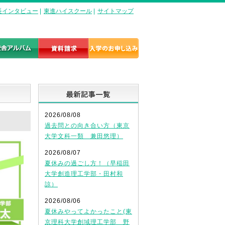
長インタビュー
|
東進ハイスクール
|
サイトマップ
最新記事一覧
2026/08/08
過去問との向き合い方（東京
大学文科一類 兼田悠理）
2026/08/07
夏休みの過ごし方！（早稲田
大学創造理工学部・田村和
諒）
2026/08/06
夏休みやってよかったこと(東
京理科大学創域理工学部 野