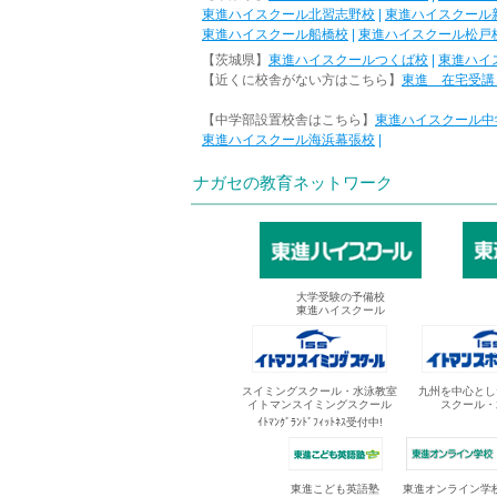
東進ハイスクール北習志野校
|
東進ハイスクール
東進ハイスクール船橋校
|
東進ハイスクール松戸
【茨城県】
東進ハイスクールつくば校
|
東進ハイ
【近くに校舎がない方はこちら】
東進 在宅受講
【中学部設置校舎はこちら】
東進ハイスクール中
東進ハイスクール海浜幕張校
|
ナガセの教育ネットワーク
大学受験の予備校
東進ハイスクール
スイミングスクール・水泳教室
九州を中心とし
イトマンスイミングスクール
スクール・
ｲﾄﾏﾝｸﾞﾗﾝﾄﾞﾌｨｯﾄﾈｽ受付中!
東進オンライン学
東進こども英語塾