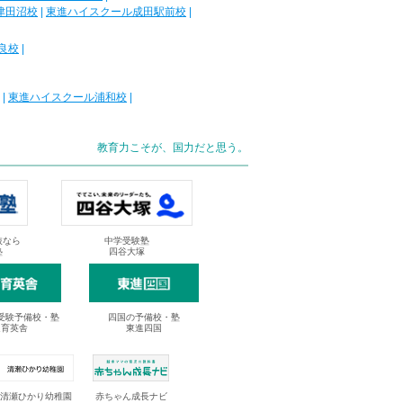
津田沼校
|
東進ハイスクール成田駅前校
|
良校
|
|
東進ハイスクール浦和校
|
教育力こそが、国力だと思う。
抜なら
中学受験塾
塾
四谷大塚
受験予備校・塾
四国の予備校・塾
進育英舎
東進四国
清瀬ひかり幼稚園
赤ちゃん成長ナビ