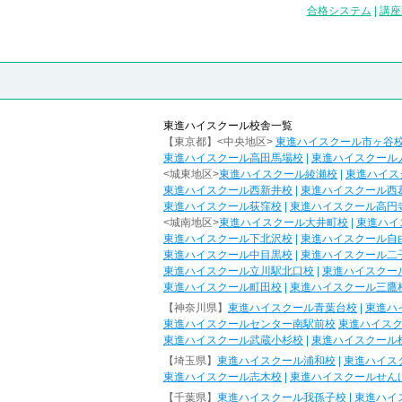
合格システム
|
講座
東進ハイスクール校舎一覧
【東京都】<中央地区>
東進ハイスクール市ヶ谷
東進ハイスクール高田馬場校
|
東進ハイスクール
<城東地区>
東進ハイスクール綾瀬校
|
東進ハイス
東進ハイスクール西新井校
|
東進ハイスクール西
東進ハイスクール荻窪校
|
東進ハイスクール高円
<城南地区>
東進ハイスクール大井町校
|
東進ハイ
東進ハイスクール下北沢校
|
東進ハイスクール自
東進ハイスクール中目黒校
|
東進ハイスクール二
東進ハイスクール立川駅北口校
|
東進ハイスクー
東進ハイスクール町田校
|
東進ハイスクール三鷹
【神奈川県】
東進ハイスクール青葉台校
|
東進ハ
東進ハイスクールセンター南駅前校
東進ハイス
東進ハイスクール武蔵小杉校
|
東進ハイスクール
【埼玉県】
東進ハイスクール浦和校
|
東進ハイス
東進ハイスクール志木校
|
東進ハイスクールせん
【千葉県】
東進ハイスクール我孫子校
|
東進ハイ