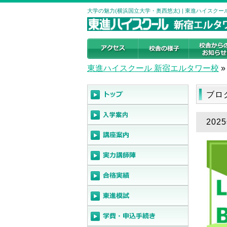
大学の魅力(横浜国立大学・奥西悠太) | 東進ハイスク
東進ハイスクール 新宿エルタワー校
»
ブロ
20