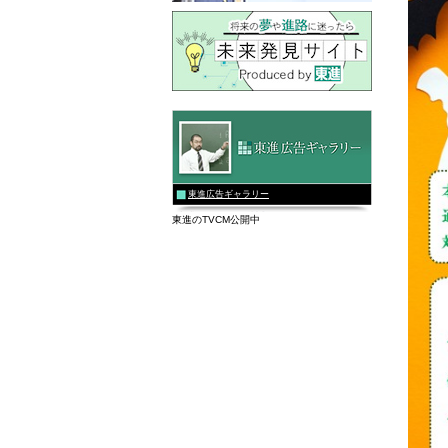
東進広告ギャラリー
東進のTVCM公開中