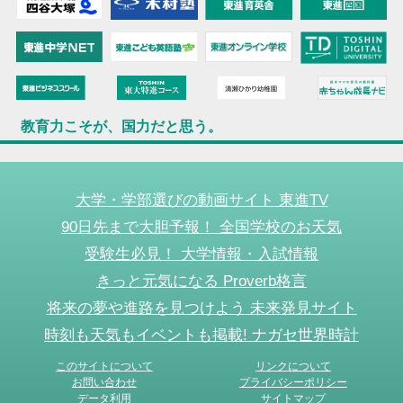
教育力こそが、国力だと思う。
大学・学部選びの動画サイト 東進TV
90日先まで大胆予報！ 全国学校のお天気
受験生必見！ 大学情報・入試情報
きっと元気になる Proverb格言
将来の夢や進路を見つけよう 未来発見サイト
時刻も天気もイベントも掲載! ナガセ世界時計
このサイトについて
リンクについて
お問い合わせ
プライバシーポリシー
データ利用
サイトマップ