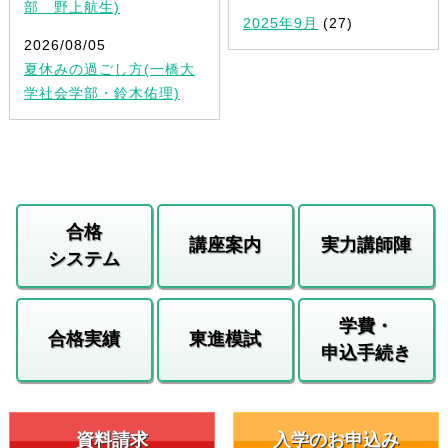
部 野上航生)
2025年9月
(27)
2026/08/05
夏休みの過ごし方(一橋大
学社会学部・鈴木佑理)
合格
講座案内
実力講師陣
システム
学費・
合格実績
東進模試
申込手続き
資料請求
入学のお申込み