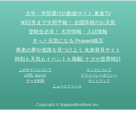
大学・学部選びの動画サイト 東進TV
90日先まで大胆予報！ 全国学校のお天気
受験生必見！ 大学情報・入試情報
きっと元気になる Proverb格言
将来の夢や進路を見つけよう 未来発見サイト
時刻も天気もイベントも掲載! ナガセ世界時計
このサイトについて
リンクについて
お問い合わせ
プライバシーポリシー
データ利用
サイトマップ
ニュースリリース
Copyright © NagaseBrothers Inc.