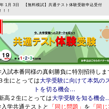
26年 1月 3日 【無料模試】共通テスト体験受験申込受付
！！！
学入試本番同様の真剣勝負に特別招待しま
３生にとっては
大学受験に向けて本気の
トを切る機会…
新高２生にとっては
大学受験を知る機会
学入学共通テストと
「同じ問題」
を
「同じ