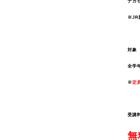
ナガ
※J
対象
全学
※
定
受講
無