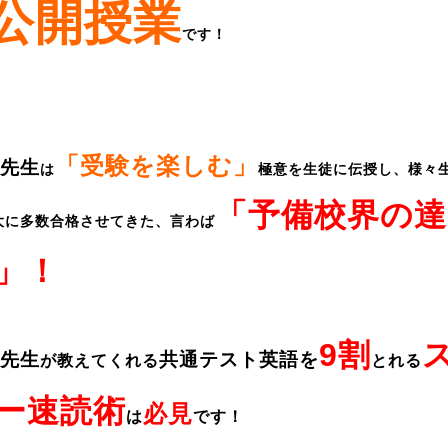
公開授業
です！
「受験を楽しむ」
先生
は
極意を生徒に伝授し、様々
「予備校界の達
大に多数合格させてきた、言わば
」！
9割
先生
共通テスト英語を
が教えてくれる
とれる
ー速読術
必見
は
です！