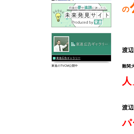
の
渡辺
東進広告ギャラリー
難関
東進のTVCM公開中
人
渡辺
パ