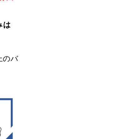
みは
上のバ