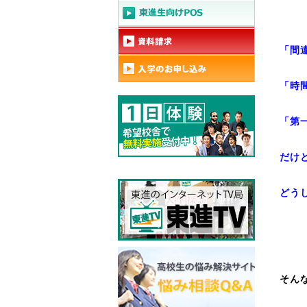
「間
「時
「第
だけ
どう
そん