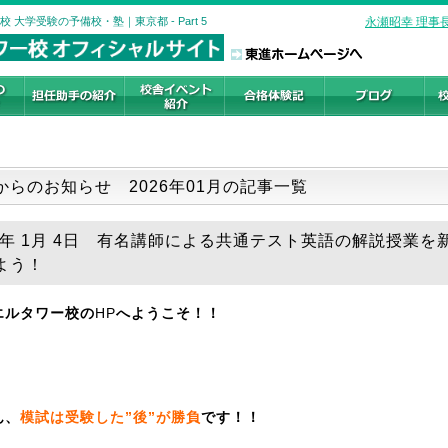
大学受験の予備校・塾｜東京都 - Part 5
永瀬昭幸 理事
からのお知らせ 2026年01月の記事一覧
26年 1月 4日 有名講師による共通テスト英語の解説授業を
よう！
エルタワー校の
HP
へようこそ！！
ん、
模試は受験した”後”が勝負
です！！