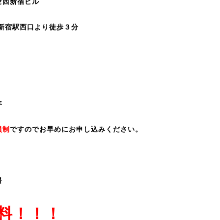
セ西新宿ビル
R新宿駅西口より徒歩３分
年
員制
ですのでお早めにお申し込みください。
料
料！！！