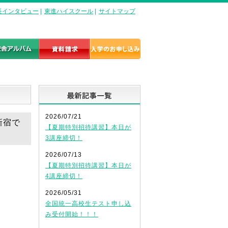
長インタビュー
|
東進ハイスクール
|
サイトマップ
最新記事一覧
2026/07/21
新宿で
【夏期特別招待講習】本日が
3講座締切！
2026/07/13
【夏期特別招待講習】本日が
4講座締切！
2026/05/31
全国統一高校生テスト申し込
み受付開始！！！