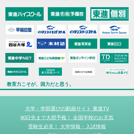
教育力こそが、国力だと思う。
大学・学部選びの動画サイト 東進TV
90日先まで大胆予報！ 全国学校のお天気
受験生必見！ 大学情報・入試情報