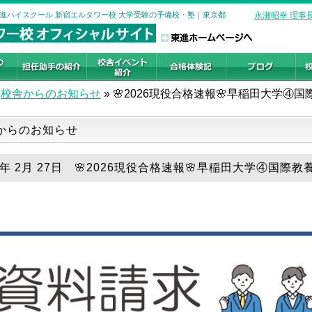
| 東進ハイスクール 新宿エルタワー校 大学受験の予備校・塾｜東京都
永瀬昭幸 理事
校舎からのお知らせ
»
🌸2026現役合格速報🌸早稲田大学④
からのお知らせ
6年 2月 27日 🌸2026現役合格速報🌸早稲田大学④国際