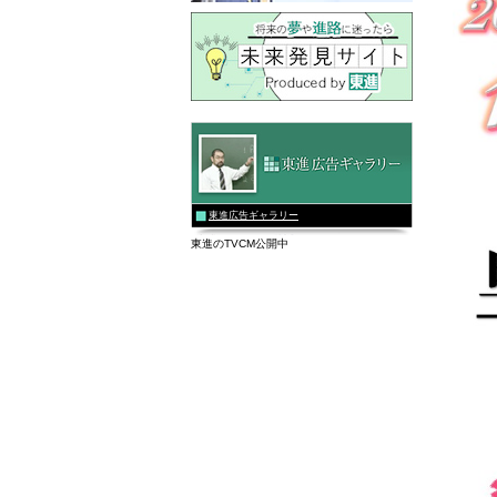
東進広告ギャラリー
東進のTVCM公開中