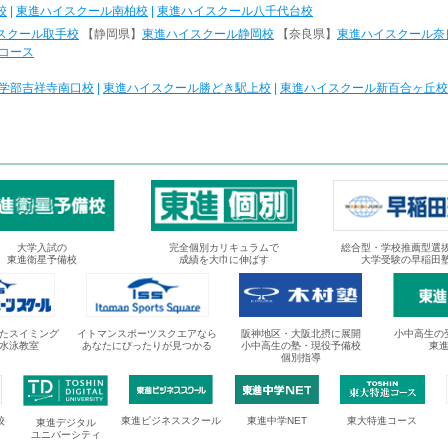
校
|
東進ハイスクール南柏校
|
東進ハイスクール八千代台校
スクール取手校
【静岡県】
東進ハイスクール静岡校
【奈良県】
東進ハイスクール奈
コース
学部吉祥寺南口校
|
東進ハイスクール勝どき駅上校
|
東進ハイスクール新百合ヶ丘校
大学入試の
完全個別カリキュラムで
総合型・学校推薦型選
東進衛星予備校
成績を大巾に伸ばす
大学受験の早稲田
たスイミング
イトマンスポーツスクエアなら
阪神地区・大阪北摂に展開
小中高生の
水泳教室
あなたにぴったりが見つかる
小中高生の塾・現役予備校
東
個別指導
校
東進ビジネススクール
東進中学NET
東大特進コース
東進デジタル
ユニバーシティ