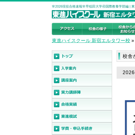
🌸2026現役合格速報🌸早稲田大学④国際教養学部編 
東進ハイスクール 新宿エルタワー校
»
校舎
202