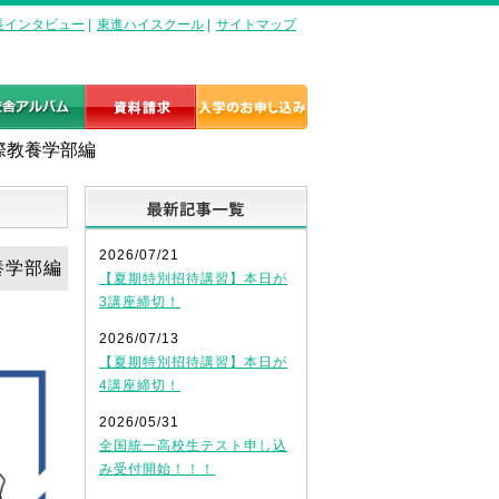
長インタビュー
|
東進ハイスクール
|
サイトマップ
国際教養学部編
最新記事一覧
2026/07/21
教養学部編
【夏期特別招待講習】本日が
3講座締切！
2026/07/13
【夏期特別招待講習】本日が
4講座締切！
2026/05/31
全国統一高校生テスト申し込
み受付開始！！！