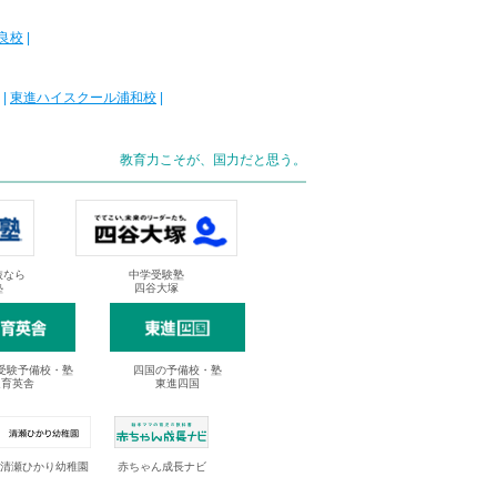
良校
|
|
東進ハイスクール浦和校
|
教育力こそが、国力だと思う。
抜なら
中学受験塾
塾
四谷大塚
受験予備校・塾
四国の予備校・塾
進育英舎
東進四国
清瀬ひかり幼稚園
赤ちゃん成長ナビ