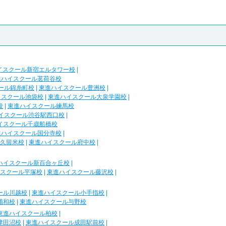
イスクール新宿エルタワー校
|
進ハイスクール茗荷谷校
ール錦糸町校
|
東進ハイスクール豊洲校
|
イスクール池袋校
|
東進ハイスクール大泉学園校
|
校
|
東進ハイスクール練馬校
イスクール渋谷駅西口校
|
イスクール千歳船橋校
進ハイスクール国分寺校
|
久留米校
|
東進ハイスクール府中校
|
ハイスクール新百合ヶ丘校
|
スクール平塚校
|
東進ハイスクール藤沢校
|
ール川越校
|
東進ハイスクール小手指校
|
浦和校
|
東進ハイスクール与野校
東進ハイスクール柏校
|
津田沼校
|
東進ハイスクール成田駅前校
|