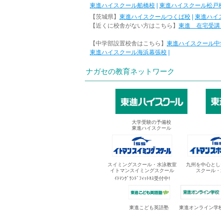
東進ハイスクール船橋校
|
東進ハイスクール松戸
【茨城県】
東進ハイスクールつくば校
|
東進ハイ
【近くに校舎がない方はこちら】
東進 在宅受講
【中学部設置校舎はこちら】
東進ハイスクール中
東進ハイスクール海浜幕張校
|
ナガセの教育ネットワーク
大学受験の予備校
東進ハイスクール
スイミングスクール・水泳教室
九州を中心とし
イトマンスイミングスクール
スクール・
ｲﾄﾏﾝｸﾞﾗﾝﾄﾞﾌｨｯﾄﾈｽ受付中!
東進オンライン学
東進こども英語塾