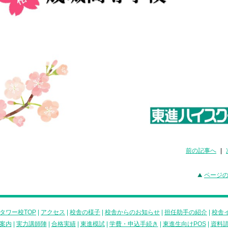
前の記事へ
|
ページ
タワー校TOP
|
アクセス
|
校舎の様子
|
校舎からのお知らせ
|
担任助手の紹介
|
校舎
案内
|
実力講師陣
|
合格実績
|
東進模試
|
学費・申込手続き
|
東進生向けPOS
|
資料