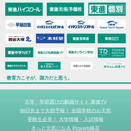
教育力こそが、国力だと思う。
大学・学部選びの動画サイト 東進TV
90日先まで大胆予報！ 全国学校のお天気
受験生必見！ 大学情報・入試情報
きっと元気になる Proverb格言