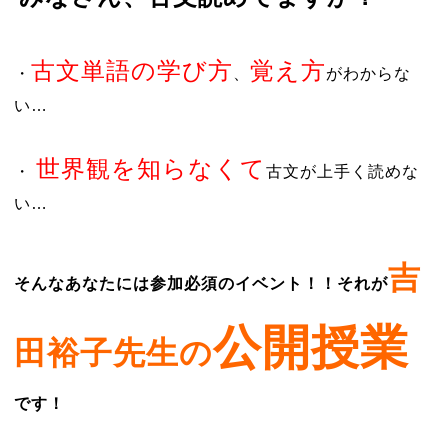
古文単語の学び方
覚え方
・
、
がわからな
い…
世界観を知らなくて
・
古文が上手く読めな
い…
吉
そんなあなたには参加必須のイベント！！それが
公開授業
田裕子先
生の
です！