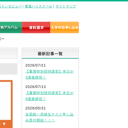
長インタビュー
|
東進ハイスクール
|
サイトマップ
編～
最新記事一覧
2026/07/21
【夏期特別招待講習】本日が
3講座締切！
2026/07/13
【夏期特別招待講習】本日が
4講座締切！
2026/05/31
全国統一高校生テスト申し込
み受付開始！！！