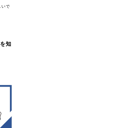
しいで
を知