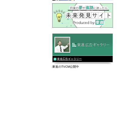
東進広告ギャラリー
東進のTVCM公開中