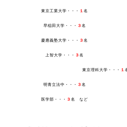
東京工業大学・・・
１
名
早稲田大学・・・
３
名
慶應義塾大学・・・
３
名
上智大学・・・
３
名
東京理科大学・・・
１
明青立法中・・・
３
名
医学部・・・
３
名 など