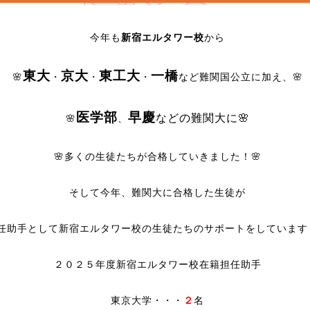
今年も
新宿エルタワー校
から
東大
京大
東工大
一橋
🌸
・
・
・
など難関国公立に加え、🌸
医学部
早慶
などの難関大に🌸
🌸
、
🌸多くの生徒たちが合格していきました！🌸
そして今年、難関大に合格した生徒が
任助手として新宿エルタワー校の生徒たちのサポートをしています！
２０２５年度新宿エルタワー校在籍担任助手
東京大学・・・
２
名