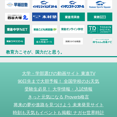
教育力こそが、国力だと思う。
大学・学部選びの動画サイト 東進TV
90日先まで大胆予報！ 全国学校のお天気
受験生必見！ 大学情報・入試情報
きっと元気になる Proverb格言
将来の夢や進路を見つけよう 未来発見サイト
時刻も天気もイベントも掲載! ナガセ世界時計