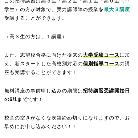
この招待講習は高３生・高２生・高１生・高０生（中
学生）の方が対象で、実力講師陣の授業を
最大３講座
受講することができます。
（高３生の方は、１講座）
また、志望校合格に向けた従来の
大学受験コース
に加
え、新スタートした高校別対応の
個別指導コース
の講
座も受講することができます！
無料講座の事前申し込みの期限は
招待講習受講開始日
の6/1
まで
です！
校舎の空きがなくな次第締め切りになりますので、
お
早めにお申し込みください！！