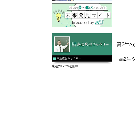
高3生
高2生
東進広告ギャラリー
東進のTVCM公開中