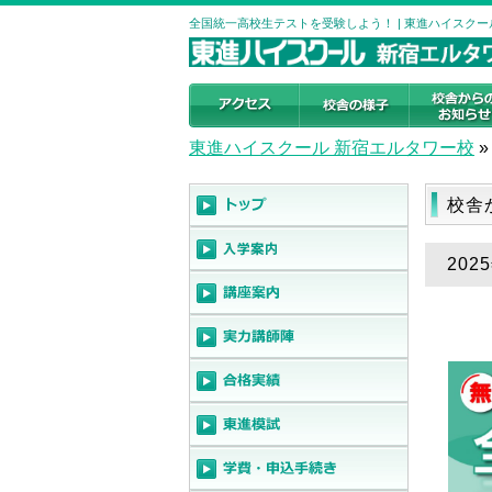
全国統一高校生テストを受験しよう！ | 東進ハイスク
東進ハイスクール 新宿エルタワー校
»
校舎
20