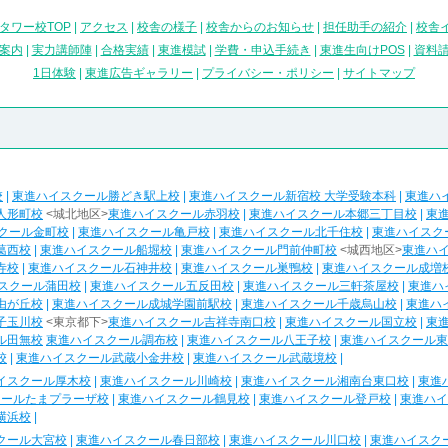
タワー校TOP
|
アクセス
|
校舎の様子
|
校舎からのお知らせ
|
担任助手の紹介
|
校舎
案内
|
実力講師陣
|
合格実績
|
東進模試
|
学費・申込手続き
|
東進生向けPOS
|
資料
1日体験
|
東進広告ギャラリー
|
プライバシー・ポリシー
|
サイトマップ
校
|
東進ハイスクール勝どき駅上校
|
東進ハイスクール新宿校 大学受験本科
|
東進ハ
人形町校
<城北地区>
東進ハイスクール赤羽校
|
東進ハイスクール本郷三丁目校
|
東
クール金町校
|
東進ハイスクール亀戸校
|
東進ハイスクール北千住校
|
東進ハイスク
葛西校
|
東進ハイスクール船堀校
|
東進ハイスクール門前仲町校
<城西地区>
東進ハ
寺校
|
東進ハイスクール石神井校
|
東進ハイスクール巣鴨校
|
東進ハイスクール成増
スクール蒲田校
|
東進ハイスクール五反田校
|
東進ハイスクール三軒茶屋校
|
東進ハ
由が丘校
|
東進ハイスクール成城学園前駅校
|
東進ハイスクール千歳烏山校
|
東進ハ
子玉川校
<東京都下>
東進ハイスクール吉祥寺南口校
|
東進ハイスクール国立校
|
東
ル田無校
東進ハイスクール調布校
|
東進ハイスクール八王子校
|
東進ハイスクール東
校
|
東進ハイスクール武蔵小金井校
|
東進ハイスクール武蔵境校
|
イスクール厚木校
|
東進ハイスクール川崎校
|
東進ハイスクール湘南台東口校
|
東進
クールたまプラーザ校
|
東進ハイスクール鶴見校
|
東進ハイスクール登戸校
|
東進ハイ
横浜校
|
クール大宮校
|
東進ハイスクール春日部校
|
東進ハイスクール川口校
|
東進ハイスク