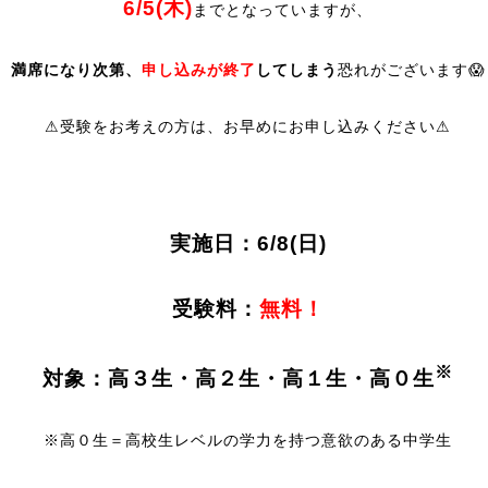
6/5(木)
までとなっていますが、
満席になり次第、
申し込みが終了
してしまう
恐れがございます😱
⚠受験をお考えの方は、お早めにお申し込みください⚠
実施日：6/8(日)
受験料：
無料！
※
対象：高３生・高２生・高１生・高０生
※高０生＝高校生レベルの学力を持つ意欲のある中学生