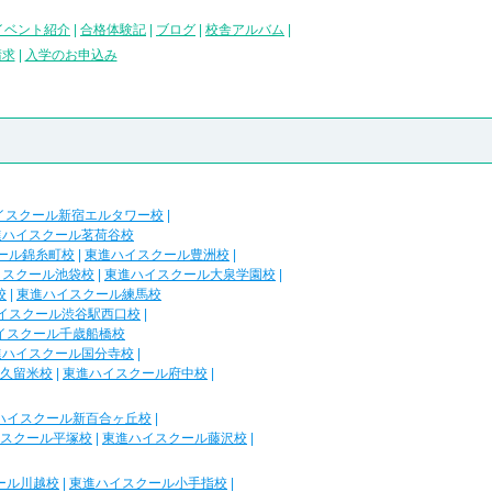
イベント紹介
|
合格体験記
|
ブログ
|
校舎アルバム
|
請求
|
入学のお申込み
イスクール新宿エルタワー校
|
進ハイスクール茗荷谷校
ール錦糸町校
|
東進ハイスクール豊洲校
|
イスクール池袋校
|
東進ハイスクール大泉学園校
|
校
|
東進ハイスクール練馬校
イスクール渋谷駅西口校
|
イスクール千歳船橋校
進ハイスクール国分寺校
|
久留米校
|
東進ハイスクール府中校
|
ハイスクール新百合ヶ丘校
|
スクール平塚校
|
東進ハイスクール藤沢校
|
ール川越校
|
東進ハイスクール小手指校
|