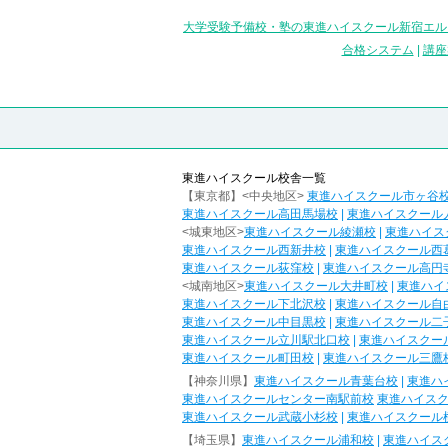
大学受験予備校・塾の東進ハイスクール新宿エル
合格システム
|
講座
東進ハイスクール校舎一覧
【東京都】<中央地区>
東進ハイスクール市ヶ谷
東進ハイスクール高田馬場校
|
東進ハイスクール
<城東地区>
東進ハイスクール綾瀬校
|
東進ハイス
東進ハイスクール西新井校
|
東進ハイスクール西
東進ハイスクール荻窪校
|
東進ハイスクール高円
<城南地区>
東進ハイスクール大井町校
|
東進ハイ
東進ハイスクール下北沢校
|
東進ハイスクール自
東進ハイスクール中目黒校
|
東進ハイスクール二
東進ハイスクール立川駅北口校
|
東進ハイスクー
東進ハイスクール町田校
|
東進ハイスクール三鷹
【神奈川県】
東進ハイスクール青葉台校
|
東進ハ
東進ハイスクールセンター南駅前校
東進ハイス
東進ハイスクール武蔵小杉校
|
東進ハイスクール
【埼玉県】
東進ハイスクール浦和校
|
東進ハイス