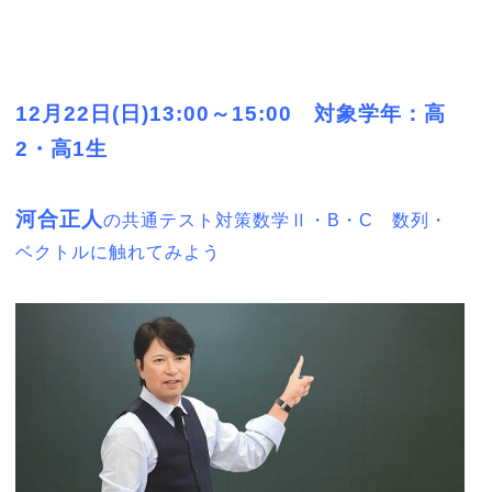
12月22日(日)13:00～15:00 対象学年：高
2・高1生
河合正人
の共通テスト対策数学Ⅱ・B・C 数列・
ベクトルに触れてみよう