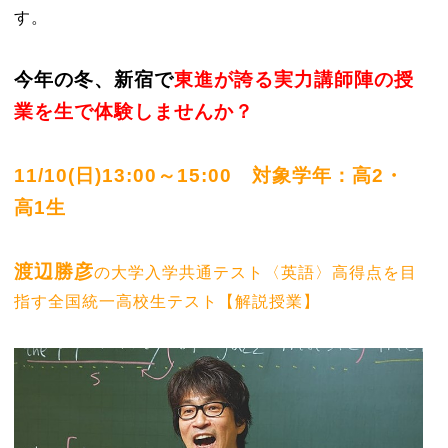
す。
今年の冬、新宿で
東進が誇る実力講師陣の授
業を生で体験しませんか？
11/10(日)13:00～15:00 対象学年：高2・
高1生
渡辺勝彦
の大学入学共通テスト〈英語〉高得点を目
指す全国統一高校生テスト【解説授業】