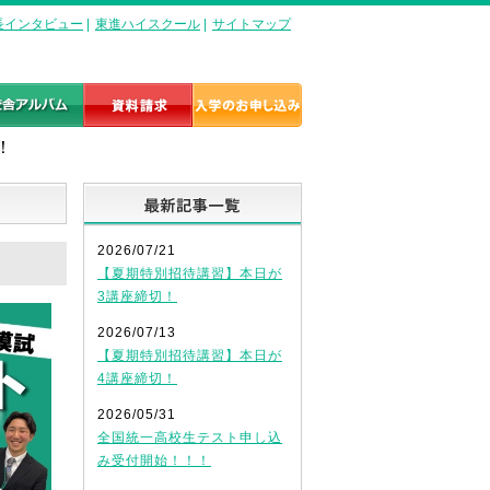
長インタビュー
|
東進ハイスクール
|
サイトマップ
！
最新記事一覧
2026/07/21
【夏期特別招待講習】本日が
3講座締切！
2026/07/13
【夏期特別招待講習】本日が
4講座締切！
2026/05/31
全国統一高校生テスト申し込
み受付開始！！！