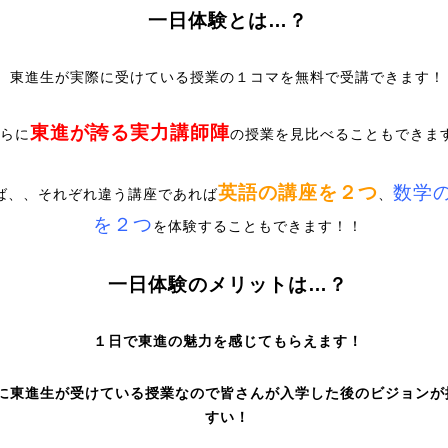
一日体験とは…？
東進生が実際に受けている授業の１コマを無料で受講できます！
東進が誇る実力講師陣
らに
の授業を見比べることもできま
英語の講座を２つ
数学
ば、、それぞれ違う講座であれば
、
を２つ
を体験することもできます！！
一日体験のメリットは…？
１日で東進の魅力を感じてもらえます！
に東進生が受けている授業なので皆さんが入学した後のビジョンが
すい！