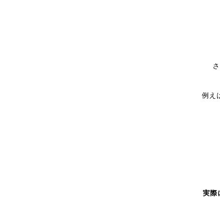
さ
例え
実際