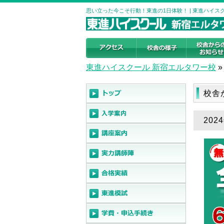
思い立った今こそ行動！東進の1日体験！ | 東進ハイス
東進ハイスクール 新宿エルタワー校
»
校舎
20