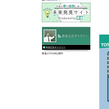
東進広告ギャラリー
東進のTVCM公開中