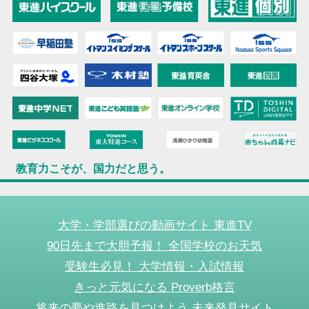
教育力こそが、国力だと思う。
大学・学部選びの動画サイト 東進TV
90日先まで大胆予報！ 全国学校のお天気
受験生必見！ 大学情報・入試情報
きっと元気になる Proverb格言
将来の夢や進路を見つけよう 未来発見サイト