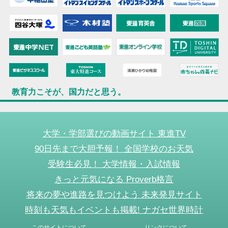
教育力こそが、国力だと思う。
大学・学部選びの動画サイト 東進TV
90日先まで大胆予報！ 全国学校のお天気
受験生必見！ 大学情報・入試情報
きっと元気になる Proverb格言
将来の夢や進路を見つけよう 未来発見サイト
時刻も天気もイベントも掲載! ナガセ世界時計
このサイトについて
リンクについて