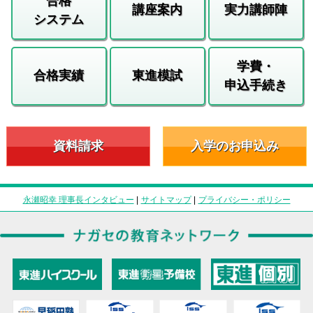
合格
講座案内
実力講師陣
システム
学費・
合格実績
東進模試
申込手続き
資料請求
入学のお申込み
永瀬昭幸 理事長インタビュー
|
サイトマップ
|
プライバシー・ポリシー