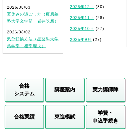
2025年12月
(30)
2026/08/03
夏休みの過ごし方（慶應義
2025年11月
(28)
塾大学文学部・岩井映磨）
2025年10月
(27)
2026/08/02
気分転換方法（星薬科大学
2025年9月
(27)
薬学部・相部理央）
合格
講座案内
実力講師陣
システム
学費・
合格実績
東進模試
申込手続き