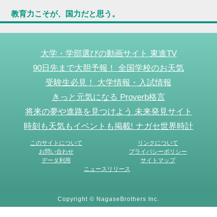
教育力こそが、国力だと思う。
大学・学部選びの動画サイト 東進TV
90日先まで大胆予報！ 全国学校のお天気
受験生必見！ 大学情報・入試情報
きっと元気になる Proverb格言
将来の夢や進路を見つけよう 未来発見サイト
時刻も天気もイベントも掲載! ナガセ世界時計
このサイトについて
リンクについて
お問い合わせ
プライバシーポリシー
データ利用
サイトマップ
ニュースリリース
Copyright © NagaseBrothers Inc.